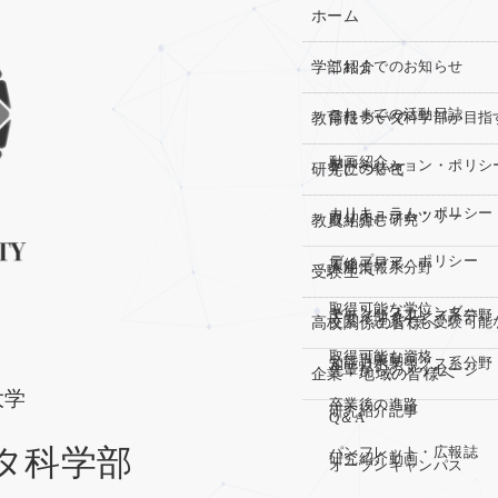
ホーム
学部紹介
これまでのお知らせ
これまでの活動日誌
教育について
情報データ科学部が目指
動画紹介
アドミッション・ポリシ
研究について
学びの特色
カリキュラム・ポリシー
カリキュラムツリー
教員紹介
取り組む研究
ディプロマ・ポリシー
履修モデル
人間情報系分野
受験生へ
取得可能な学位
キャンパスカレンダー
データサイエンス系分野
高校関係の皆様へ
文系・理系でも受験可能
取得可能な資格
ミニ講義動画
知能ロボティクス系分野
先輩からのメッセージ
企業・地域の皆様へ
大学
卒業後の進路
研究紹介記事
Q＆A
タ科学部
パンフレット・広報誌
研究紹介動画
オープンキャンパス