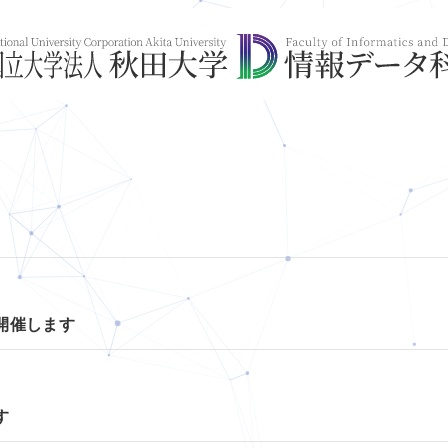
開催します
す