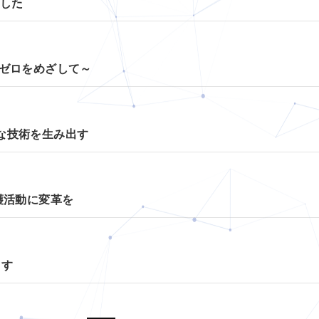
ました
故ゼロをめざして～
な技術を生み出す
護活動に変革を
ます