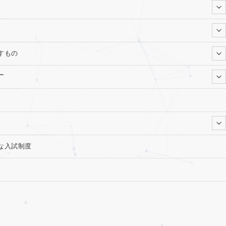
すもの
ー
な入試制度