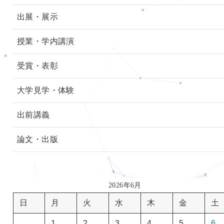
出展・展示
授業・学内講演
受賞・表彰
大学見学・体験
出前講義
論文・出版
2026年6月
日
月
火
水
木
金
土
1
2
3
4
5
6