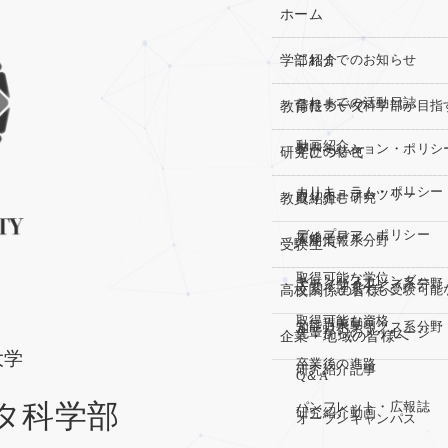
ホーム
学部紹介
これまでのお知らせ
これまでの活動日誌
教育について
情報データ科学部が目指
動画紹介
アドミッション・ポリシ
研究について
学びの特色
カリキュラム・ポリシー
カリキュラムツリー
教員紹介
取り組む研究
ディプロマ・ポリシー
履修モデル
人間情報系分野
受験生へ
取得可能な学位
キャンパスカレンダー
データサイエンス系分野
高校関係の皆様へ
文系・理系でも受験可能
取得可能な資格
ミニ講義動画
知能ロボティクス系分野
先輩からのメッセージ
企業・地域の皆様へ
大学
卒業後の進路
研究紹介記事
Q＆A
タ科学部
パンフレット・広報誌
研究紹介動画
オープンキャンパス