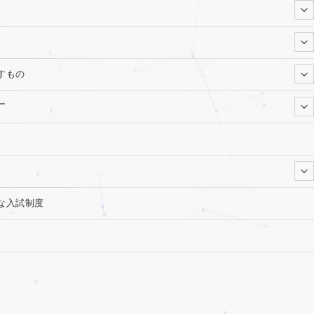
すもの
ー
な入試制度