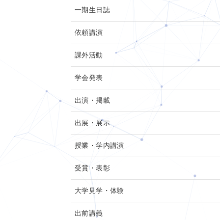
一期生日誌
依頼講演
課外活動
学会発表
出演・掲載
出展・展示
授業・学内講演
受賞・表彰
大学見学・体験
出前講義