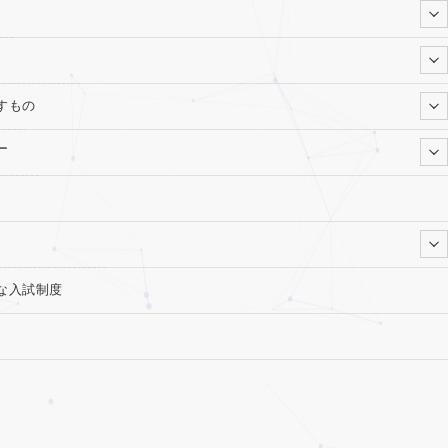
すもの
ー
な入試制度