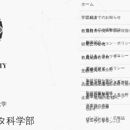
ホーム
学部紹介
これまでのお知らせ
これまでの活動日誌
教育について
情報データ科学部が目指
動画紹介
アドミッション・ポリシ
研究について
学びの特色
カリキュラム・ポリシー
カリキュラムツリー
教員紹介
取り組む研究
ディプロマ・ポリシー
履修モデル
人間情報系分野
受験生へ
取得可能な学位
キャンパスカレンダー
データサイエンス系分野
高校関係の皆様へ
文系・理系でも受験可能
取得可能な資格
ミニ講義動画
知能ロボティクス系分野
先輩からのメッセージ
企業・地域の皆様へ
大学
卒業後の進路
研究紹介記事
Q＆A
タ科学部
パンフレット・広報誌
研究紹介動画
オープンキャンパス